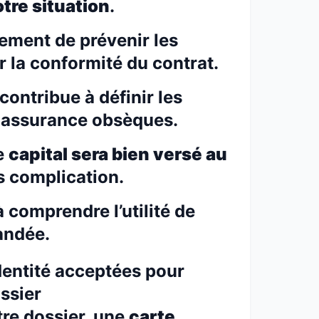
otre situation
.
lement de prévenir les
r la conformité du contrat.
ntribue à définir les
e assurance obsèques.
le
capital sera bien versé au
 complication.
 comprendre l’utilité de
andée.
identité acceptées pour
ssier
tre dossier, une
carte