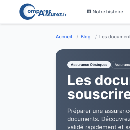
🏢 Notre histoire
Accueil
/
Blog
/
Les document
Assurance Obsèques
Assuran
Les docu
souscrir
Préparer une assurance
documents. Découvrez 
validé rapidement et s