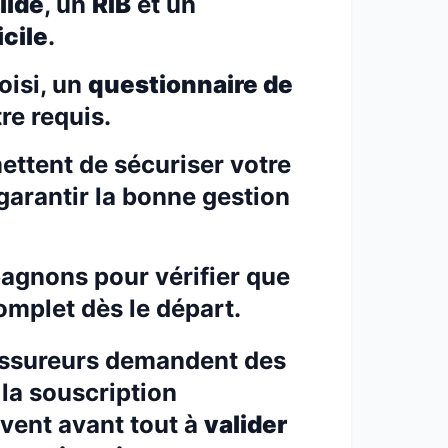
lide
, un
RIB
et un
icile
.
oisi, un
questionnaire de
re requis.
ttent de sécuriser votre
garantir la bonne gestion
gnons pour vérifier que
omplet dès le départ.
 assureurs demandent des
e la souscription
ervent avant tout à
valider