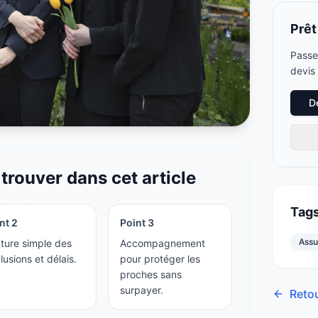
Prêt
Passez
devis 
D
trouver dans cet article
Tag
int
2
Point
3
Assu
ture simple des
Accompagnement
lusions et délais.
pour protéger les
proches sans
surpayer.
Retou