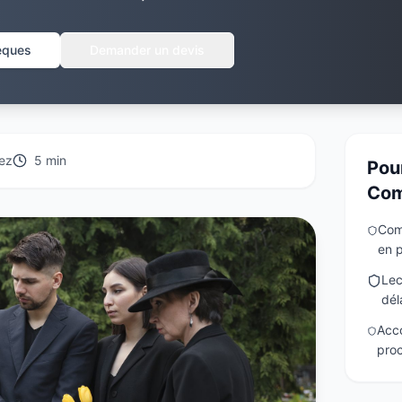
sèques
Demander un devis
ez
5 min
Pou
Com
Comp
en p
Lec
dél
Acc
proc