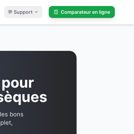
💬 Support
Comparateur en ligne
 pour
bsèques
 les bons
plet,